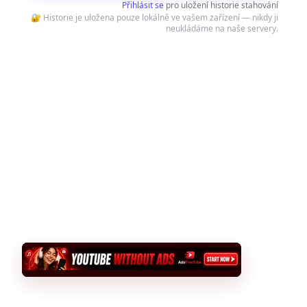
Přihlásit se
pro uložení historie stahování
🔐 Historie je uložena pouze lokálně ve vašem zařízení — nikdy ji
neukládáme na naše servery.