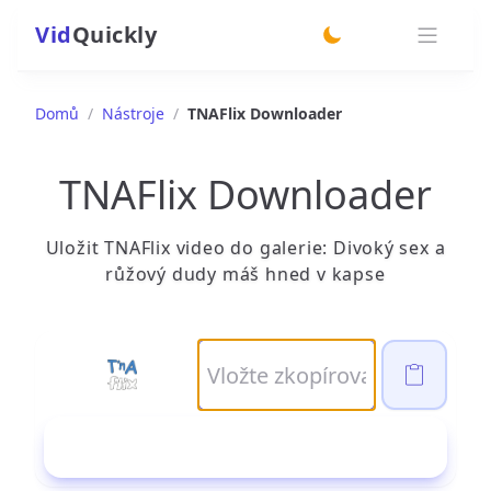
Vid
Quickly
switch theme
Domů
/
Nástroje
/
TNAFlix Downloader
TNAFlix Downloader
Uložit TNAFlix video do galerie: Divoký sex a
růžový dudy máš hned v kapse
Stáhnout