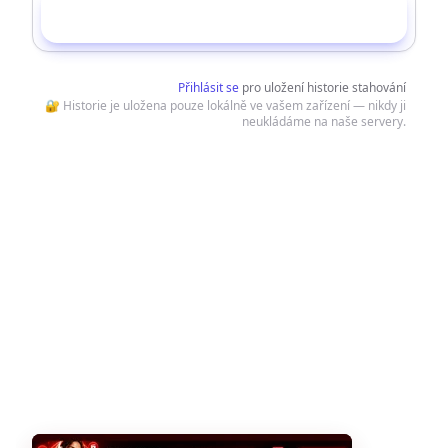
Stáhnout
Přihlásit se
pro uložení historie stahování
🔐 Historie je uložena pouze lokálně ve vašem zařízení — nikdy ji
neukládáme na naše servery.