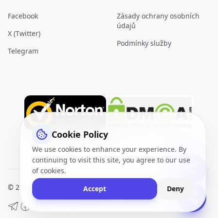
Facebook
Zásady ochrany osobních
údajů
X (Twitter)
Podmínky služby
Telegram
Cookie Policy
We use cookies to enhance your experience. By
continuing to visit this site, you agree to our use
of cookies.
© 2026
VidQuickly.com™
. All Rights Reserved.
Sitemap
Accept
Deny