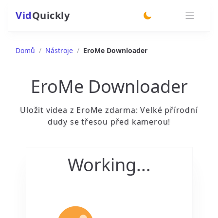
Vid
Quickly
switch theme
Domů
/
Nástroje
/
EroMe Downloader
EroMe Downloader
Uložit videa z EroMe zdarma: Velké přírodní
dudy se třesou před kamerou!
Working...