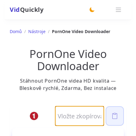
Vid
Quickly
switch theme
Domů
/
Nástroje
/
PornOne Video Downloader
PornOne Video
Downloader
Stáhnout PornOne videa HD kvalita —
Bleskově rychlé, Zdarma, Bez instalace