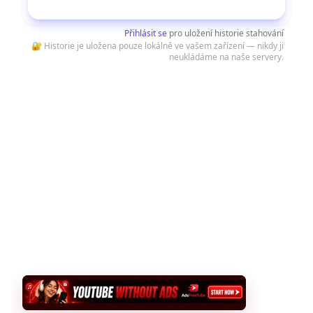
Stáhnout
Přihlásit se
pro uložení historie stahování
🔐 Historie je uložena pouze lokálně ve vašem zařízení — nikdy ji
neukládáme na naše servery.