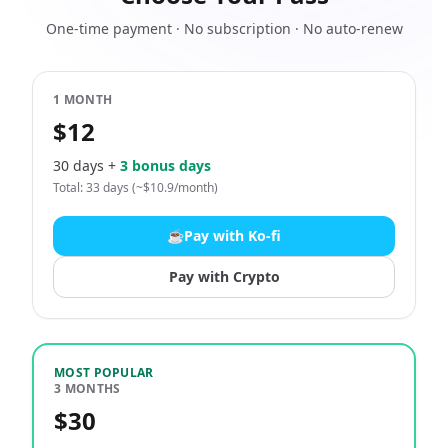
One-time payment · No subscription · No auto-renew
1 MONTH
$12
30 days +
3 bonus days
Total: 33 days (~$10.9/month)
☕
Pay with Ko-fi
Pay with Crypto
MOST POPULAR
3 MONTHS
$30