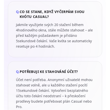
Q.
CO SE STANE, KDYŽ VYČERPÁM SVOU
KVÓTU CASUAL?
Jakmile využijete svých 20 stažení během
4hodinového okna, stále můžete stahovat – ale
před každým požadavkem je přidáno
5sekundové čekání. Vaše kvóta se automaticky
resetuje po 4 hodinách.
Q.
POTŘEBUJI KE STAHOVÁNÍ ÚČET?
Účet není potřeba. Anonymní uživatelé mohou
stahovat volně, ale u každého stažení pocítí
15sekundové čekání. Vytvoření bezplatného
účtu toto čekání neodstraní – k přeskočení
prodlevy budete potřebovat plán Casual nebo
Pro.