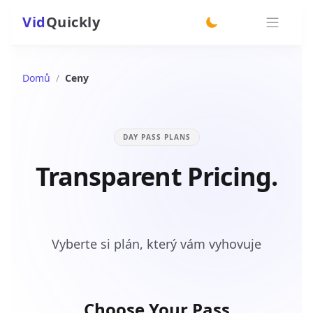
Vid
Quickly
switch theme
Domů
/
Ceny
DAY PASS PLANS
Transparent Pricing.
Power for Everyone.
Vyberte si plán, který vám vyhovuje
Choose Your Pass