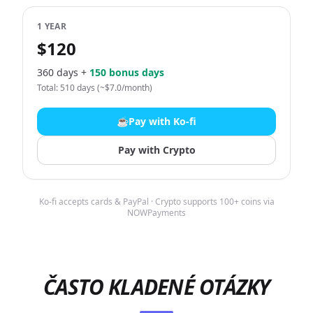
1 YEAR
$120
360 days +
150 bonus days
Total: 510 days (~$7.0/month)
☕
Pay with Ko-fi
Pay with Crypto
Ko-fi accepts cards & PayPal · Crypto supports 100+ coins via
NOWPayments
ČASTO KLADENÉ OTÁZKY