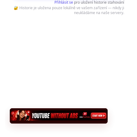
Přihlásit se
pro uložení historie stahování
🔐 Historie je uložena pouze lokálně ve vašem zařízení — nikdy ji
neukládáme na naše servery.