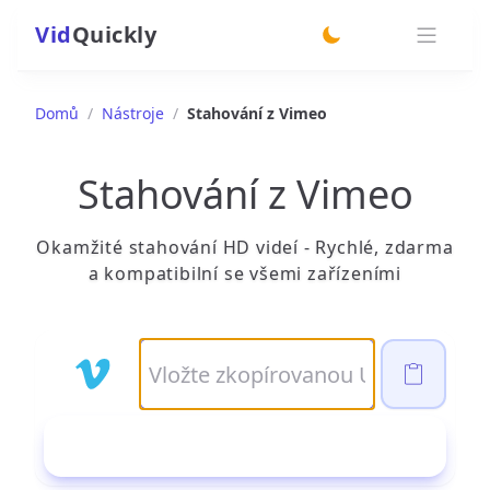
Vid
Quickly
switch theme
Domů
/
Nástroje
/
Stahování z Vimeo
Stahování z Vimeo
Okamžité stahování HD videí - Rychlé, zdarma
a kompatibilní se všemi zařízeními
Stáhnout