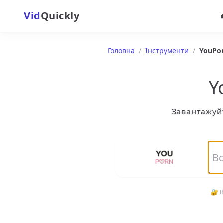
Vid
Quickly
Головна
/
Інструменти
/
YouPo
Y
Завантажуйт
🔐 В