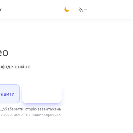
г
switch theme
ео
онфіденційно
тавити
Завантажити
щоб зберегти історію завантажень
е зберігаємо її на наших серверах.