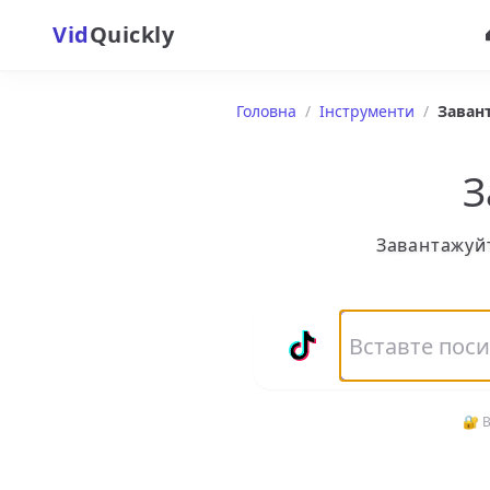
Vid
Quickly
Головна
/
Інструменти
/
Завант
З
Завантажуйт
🔐 В