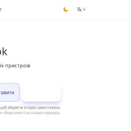
г
switch theme
ok
іх пристроїв
тавити
Завантажити
щоб зберегти історію завантажень
е зберігаємо її на наших серверах.