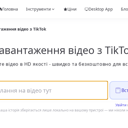
Головна
Інструменти
Ціни
Desktop App
Бло
аження відео з TikTok
авантаження відео з TikT
е відео в HD якості - швидко та безкоштовно для вс
Вс
Увійти
аша історія зберігається лише локально на вашому пристрої — ми ніколи н