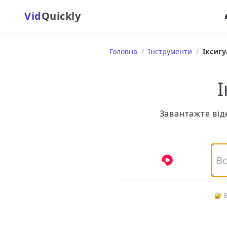
Vid
Quickly
Головна
/
Інструменти
/
Іксигу
І
Завантажте від
🔐 В