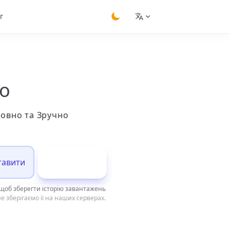
г
switch theme
ео
товно та Зручно
тавити
Завантажити
щоб зберегти історію завантажень
е зберігаємо її на наших серверах.