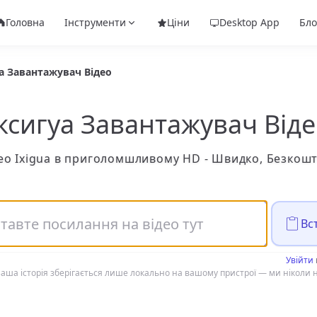
Головна
Інструменти
Ціни
Desktop App
Бло
а Завантажувач Відео
ксигуа Завантажувач Від
ео Ixigua в приголомшливому HD - Швидко, Безкош
Вс
Увійти
аша історія зберігається лише локально на вашому пристрої — ми ніколи н