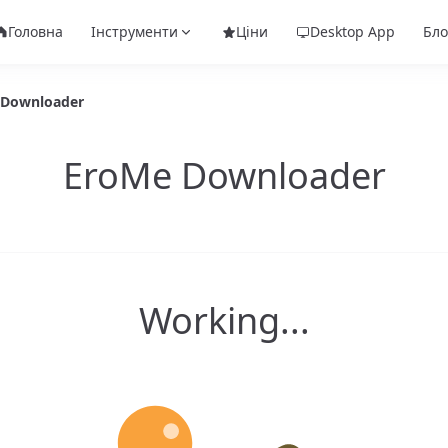
Головна
Інструменти
Ціни
Desktop App
Бло
 Downloader
EroMe Downloader
Working...