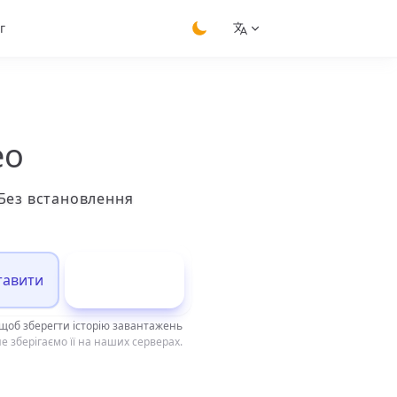
г
switch theme
ео
 Без встановлення
тавити
Завантажити
щоб зберегти історію завантажень
е зберігаємо її на наших серверах.