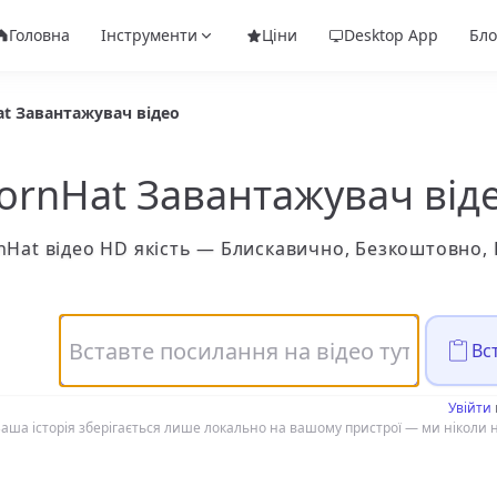
Головна
Інструменти
Ціни
Desktop App
Бло
at Завантажувач відео
ornHat Завантажувач від
Hat відео HD якість — Блискавично, Безкоштовно,
Вс
Увійти
аша історія зберігається лише локально на вашому пристрої — ми ніколи н