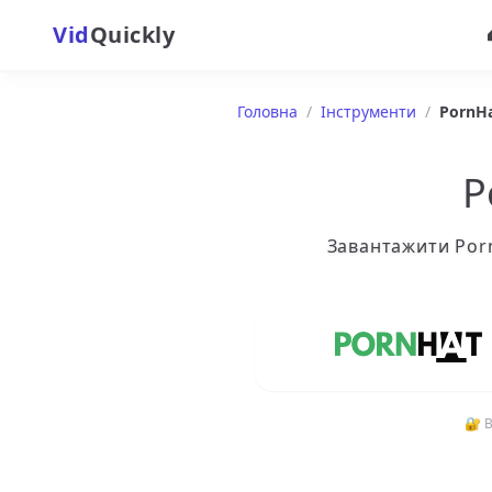
Vid
Quickly
Головна
/
Інструменти
/
PornH
P
Завантажити Porn
🔐 В