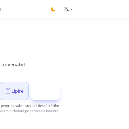
g
switch theme
 convenabil
Lipire
Descarcă
pentru a salva istoricul descărcărilor
 salvăm niciodată pe serverele noastre.