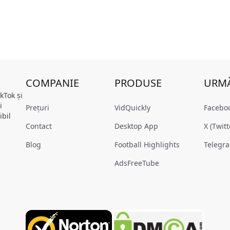
COMPANIE
PRODUSE
URMĂ
kTok și
i
Prețuri
VidQuickly
Facebo
ibil
Contact
Desktop App
X (Twitt
Blog
Football Highlights
Telegr
AdsFreeTube