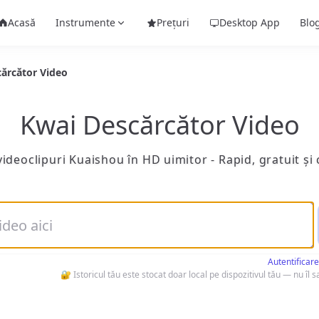
Acasă
Instrumente
Prețuri
Desktop App
Blo
ărcător Video
Kwai Descărcător Video
ideoclipuri Kuaishou în HD uimitor - Rapid, gratuit și
Autentificare
🔐 Istoricul tău este stocat doar local pe dispozitivul tău — nu îl