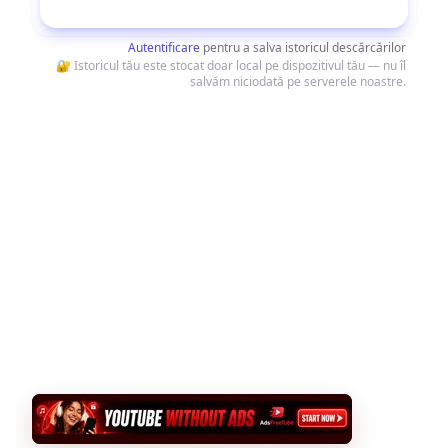
Descarcă
Autentificare
pentru a salva istoricul descărcărilor
🔐 Istoricul tău este stocat doar local pe dispozitivul tău — nu îl
salvăm niciodată pe serverele noastre.