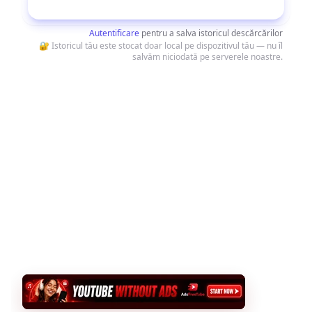
Descarcă
Autentificare
pentru a salva istoricul descărcărilor
🔐 Istoricul tău este stocat doar local pe dispozitivul tău — nu îl
salvăm niciodată pe serverele noastre.