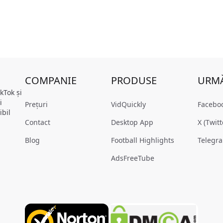
COMPANIE
PRODUSE
URMĂ
kTok și
i
Prețuri
VidQuickly
Facebo
ibil
Contact
Desktop App
X (Twitt
Blog
Football Highlights
Telegr
AdsFreeTube