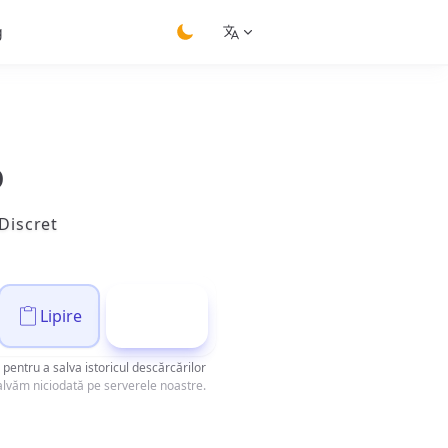
g
switch theme
o
 Discret
Lipire
Descarcă
pentru a salva istoricul descărcărilor
 salvăm niciodată pe serverele noastre.