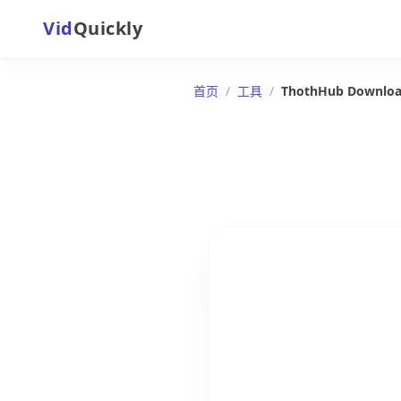
Vid
Quickly
首页
/
工具
/
ThothHub Downloa