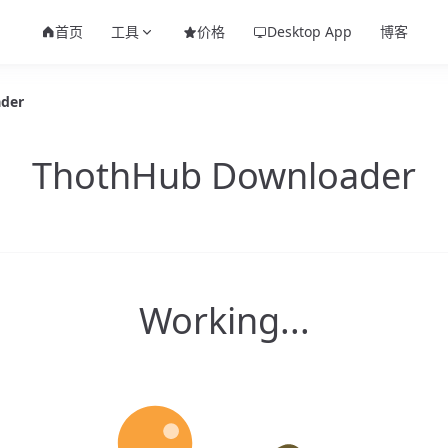
首页
工具
价格
Desktop App
博客
der
ThothHub Downloader
Working...