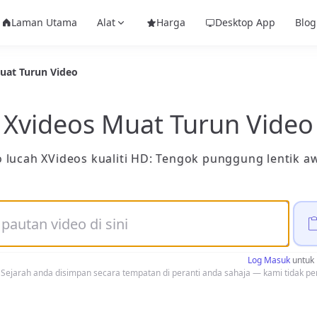
Laman Utama
Alat
Harga
Desktop App
Blog
uat Turun Video
Xvideos Muat Turun Video
 lucah XVideos kualiti HD: Tengok punggung lentik aw
Log Masuk
untuk 
 Sejarah anda disimpan secara tempatan di peranti anda sahaja — kami tidak p