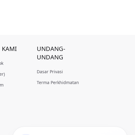
I KAMI
UNDANG-
UNDANG
ok
Dasar Privasi
er)
Terma Perkhidmatan
am