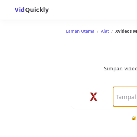
Vid
Quickly
Laman Utama
/
Alat
/
Xvideos M
Simpan video
🔐