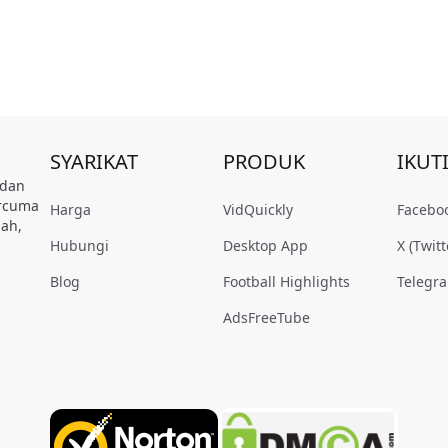
SYARIKAT
PRODUK
IKUT
 dan
ercuma
Harga
VidQuickly
Facebo
ah,
Hubungi
Desktop App
X (Twitt
Blog
Football Highlights
Telegr
AdsFreeTube