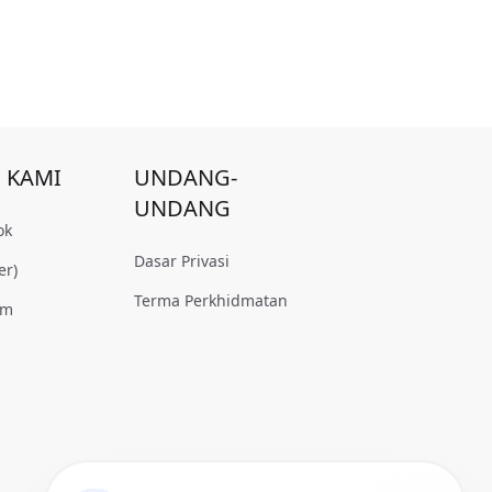
I KAMI
UNDANG-
UNDANG
ok
Dasar Privasi
er)
Terma Perkhidmatan
am