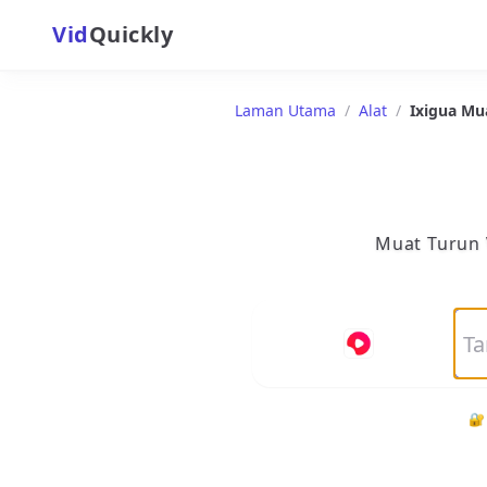
Vid
Quickly
Laman Utama
/
Alat
/
Ixigua Mu
Muat Turun 
🔐