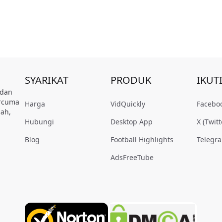
SYARIKAT
PRODUK
IKUT
 dan
ercuma
Harga
VidQuickly
Facebo
ah,
Hubungi
Desktop App
X (Twitt
Blog
Football Highlights
Telegr
AdsFreeTube