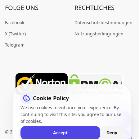
FOLGE UNS
RECHTLICHES
Facebook
Datenschutzbestimmungen
X (Twitter)
Nutzungsbedingungen
Telegram
Cookie Policy
We use cookies to enhance your experience. By
continuing to visit this site, you agree to our use
of cookies.
© 2026
VidQuickly.com™
. All Rights Reserved.
Sitemap
Accept
Deny