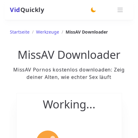
Vid
Quickly
switch theme
Startseite
/
Werkzeuge
/
MissAV Downloader
MissAV Downloader
MissAV Pornos kostenlos downloaden: Zeig
deiner Alten, wie echter Sex läuft
Working...