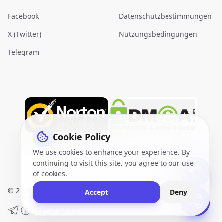
Facebook
Datenschutzbestimmungen
X (Twitter)
Nutzungsbedingungen
Telegram
Cookie Policy
We use cookies to enhance your experience. By
continuing to visit this site, you agree to our use
of cookies.
© 2026
VidQuickly.com™
. All Rights Reserved.
Sitemap
Accept
Deny