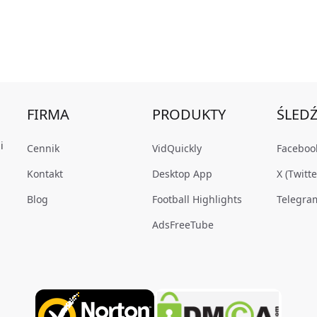
FIRMA
PRODUKTY
ŚLEDŹ
i
Cennik
VidQuickly
Faceboo
Kontakt
Desktop App
X (Twitte
Blog
Football Highlights
Telegra
AdsFreeTube