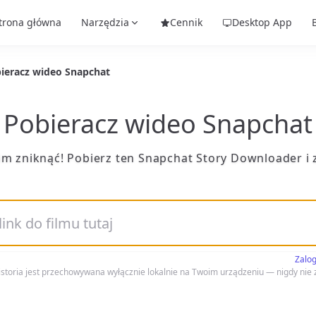
trona główna
Narzędzia
Cennik
Desktop App
ieracz wideo Snapchat
Pobieracz wideo Snapchat
im zniknąć! Pobierz ten Snapchat Story Downloader i z
Zalog
istoria jest przechowywana wyłącznie lokalnie na Twoim urządzeniu — nigdy nie 