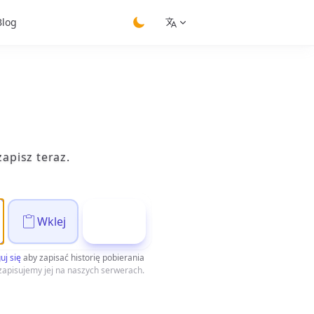
Blog
switch theme
apisz teraz.
Wklej
Pobierz
uj się
aby zapisać historię pobierania
zapisujemy jej na naszych serwerach.