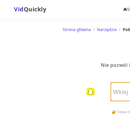
Vid
Quickly
S
Strona główna
/
Narzędzia
/
Pob
Nie pozwól 
🔐 Twoja h