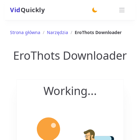
Vid
Quickly
switch theme
Strona główna
/
Narzędzia
/
EroThots Downloader
EroThots Downloader
Working...