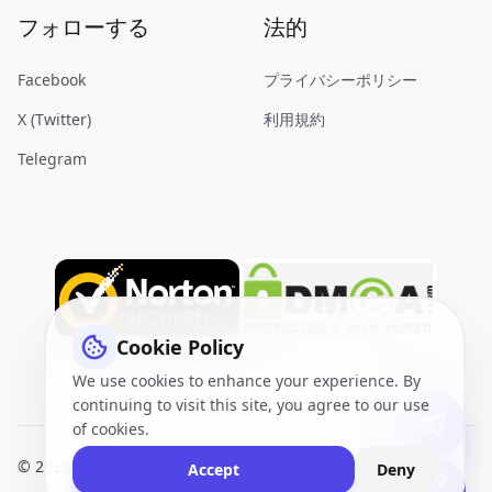
フォローする
法的
Facebook
プライバシーポリシー
X (Twitter)
利用規約
Telegram
Cookie Policy
We use cookies to enhance your experience. By
continuing to visit this site, you agree to our use
of cookies.
© 2026
VidQuickly.com™
. All Rights Reserved.
Sitemap
Accept
Deny