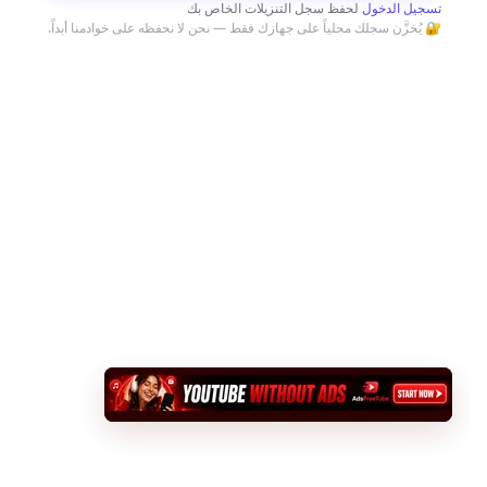
تسجيل الدخول
لحفظ سجل التنزيلات الخاص بك
🔐 يُخزَّن سجلك محلياً على جهازك فقط — نحن لا نحفظه على خوادمنا أبداً.