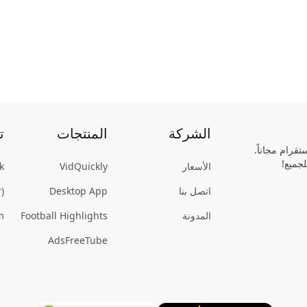
الشركة
المنتجات
ت
قرام مجاناً.
الأسعار
VidQuickly
k
اتصل بنا
Desktop App
)
المدونة
Football Highlights
m
AdsFreeTube