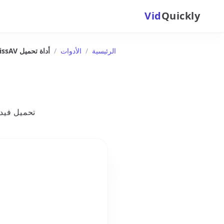
Vid
Quickly
الرئيسية
/
الأدوات
/
أداة تحميل MissAV
تحميل فيديوهات MissAV بدقة 1080p: شاهد كل الت