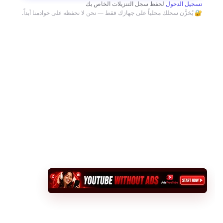
تسجيل الدخول
لحفظ سجل التنزيلات الخاص بك
🔐 يُخزَّن سجلك محلياً على جهازك فقط — نحن لا نحفظه على خوادمنا أبداً.