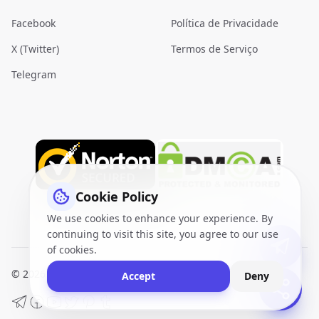
Facebook
Política de Privacidade
X (Twitter)
Termos de Serviço
Telegram
Cookie Policy
We use cookies to enhance your experience. By
continuing to visit this site, you agree to our use
of cookies.
© 2026
VidQuickly.com™
. All Rights Reserved.
Sitemap
Accept
Deny