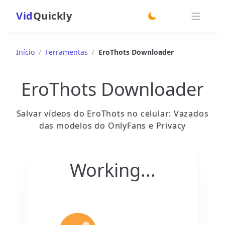
Vid
Quickly
switch theme
Início
/
Ferramentas
/
EroThots Downloader
EroThots Downloader
Salvar vídeos do EroThots no celular: Vazados
das modelos do OnlyFans e Privacy
Working...