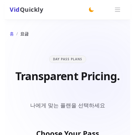
Vid
Quickly
switch theme
홈
/
요금
DAY PASS PLANS
Transparent Pricing.
Power for Everyone.
나에게 맞는 플랜을 선택하세요
Choose Your Pass