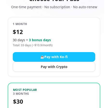
One-time payment · No subscription · No auto-renew
1 MONTH
$12
30 days +
3 bonus days
Total: 33 days (~$10.9/month)
☕
Pay with Ko-fi
Pay with Crypto
MOST POPULAR
3 MONTHS
$30