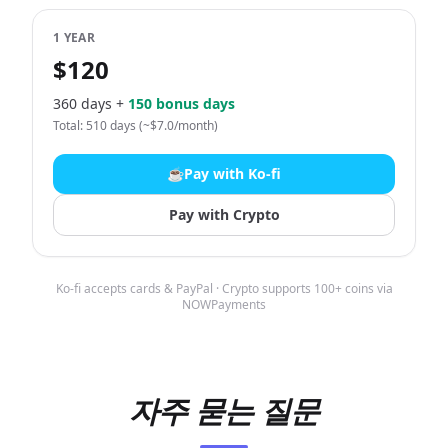
1 YEAR
$120
360 days +
150 bonus days
Total: 510 days (~$7.0/month)
☕
Pay with Ko-fi
Pay with Crypto
Ko-fi accepts cards & PayPal · Crypto supports 100+ coins via
NOWPayments
자주 묻는 질문