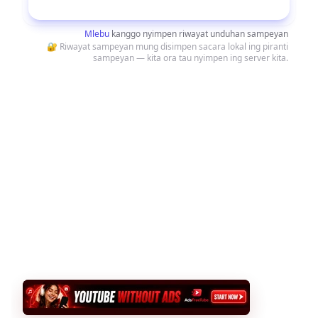
Unduh
Mlebu
kanggo nyimpen riwayat unduhan sampeyan
🔐 Riwayat sampeyan mung disimpen sacara lokal ing piranti
sampeyan — kita ora tau nyimpen ing server kita.