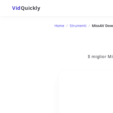
Vid
Quickly
Home
/
Strumenti
/
MissAV Dow
Il miglior M