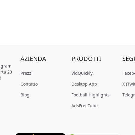
AZIENDA
PRODOTTI
SEG
tagram
rta 20
Prezzi
VidQuickly
Faceb
!
Contatto
Desktop App
X (Twi
Blog
Football Highlights
Teleg
AdsFreeTube