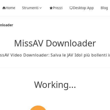
Home
Strumenti
Prezzi
Desktop App
Blog
nloader
MissAV Downloader
issAV Video Downloader: Salva le JAV Idol più bollenti i
Working...