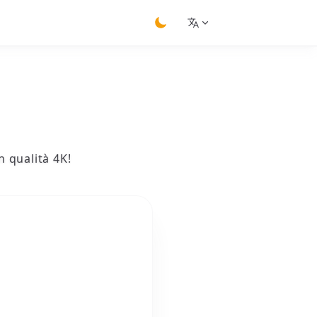
switch theme
n qualità 4K!