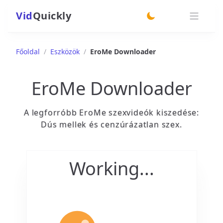
Vid
Quickly
switch theme
Főoldal
/
Eszközök
/
EroMe Downloader
EroMe Downloader
A legforróbb EroMe szexvideók kiszedése:
Dús mellek és cenzúrázatlan szex.
Working...