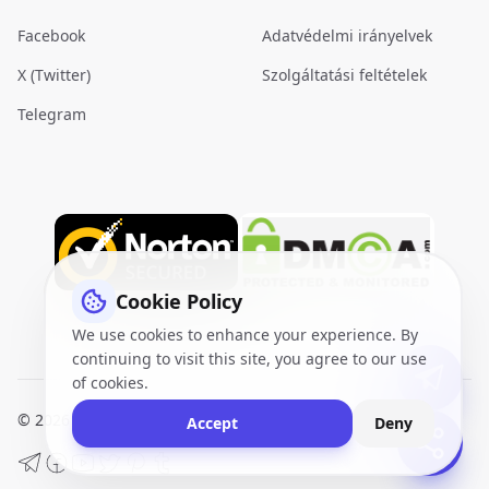
Facebook
Adatvédelmi irányelvek
X (Twitter)
Szolgáltatási feltételek
Telegram
Cookie Policy
We use cookies to enhance your experience. By
continuing to visit this site, you agree to our use
of cookies.
© 2026
VidQuickly.com™
. All Rights Reserved.
Sitemap
Accept
Deny