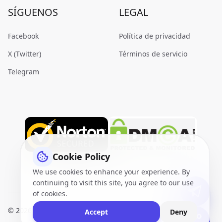
SÍGUENOS
LEGAL
Facebook
Política de privacidad
X (Twitter)
Términos de servicio
Telegram
Cookie Policy
We use cookies to enhance your experience. By
continuing to visit this site, you agree to our use
of cookies.
© 2026
VidQuickly.com™
. All Rights Reserved.
Sitemap
Accept
Deny